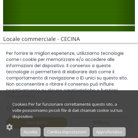
Locale commerciale - CECINA
Rif: C1662
Per fornire le migliori esperienze, utilizziamo tecnologie
come i cookie per memorizzare e/o accedere alle
Cecina, LICENTRO CENTRO
informazioni del dispositivo. Il consenso a queste
1.500,00 €
AFFITTO
tecnologie ci permetterà di elaborare dati come il
LOCALE COMMERCIALE
comportamento di navigazione o ID unici su questo sito.
Non acconsentire o ritirare il consenso può influire
negativamente su alcune caratteristiche e funzioni.
Privacy Policy
0 Camere
1 Bagni
90 Mq
PREFERENZE
Richiedi informazioni
Accetta
Rifiuta