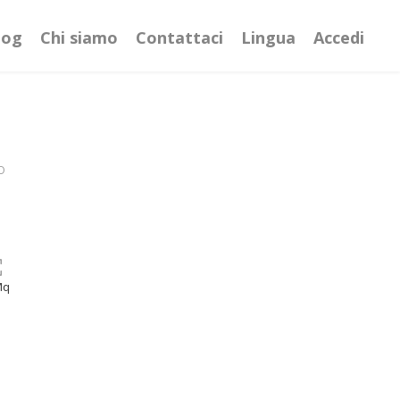
log
Chi siamo
Contattaci
Lingua
Accedi
O
Mq