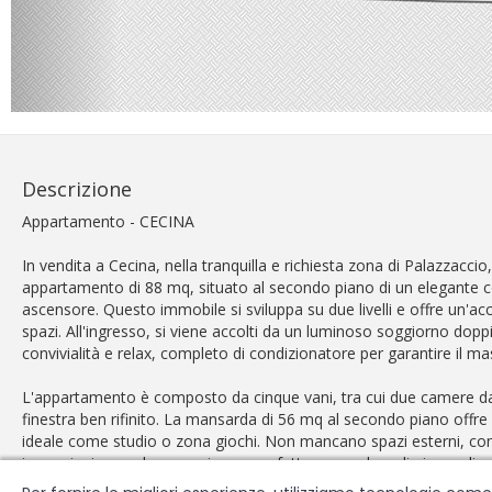
Descrizione
Appartamento - CECINA
In vendita a Cecina, nella tranquilla e richiesta zona di Palazzac
appartamento di 88 mq, situato al secondo piano di un elegante 
ascensore. Questo immobile si sviluppa su due livelli e offre un'acc
spazi. All'ingresso, si viene accolti da un luminoso soggiorno dop
convivialità e relax, completo di condizionatore per garantire il m
L'appartamento è composto da cinque vani, tra cui due camere d
finestra ben rifinito. La mansarda di 56 mq al secondo piano offre ult
ideale come studio o zona giochi. Non mancano spazi esterni, co
impreziosiscono la zona giorno, perfette per godere di piacevoli mo
terrazze 6 mq, con accesso dalle due camere e gioiellò di questo 