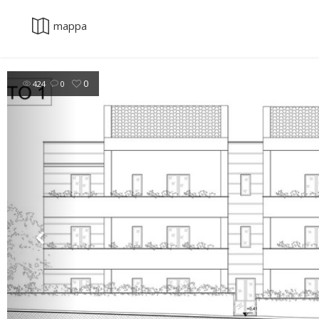
mappa
0
424
0