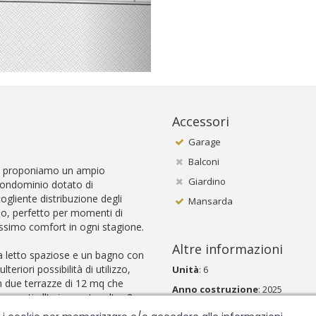
Accessori
Garage
Balconi
cio, proponiamo un ampio
Giardino
condominio dotato di
ogliente distribuzione degli
Mansarda
pio, perfetto per momenti di
assimo comfort in ogni stagione.
Altre informazioni
a letto spaziose e un bagno con
eriori possibilità di utilizzo,
Unità
: 6
n due terrazze di 12 mq che
Anno costruzione
: 2025
menti all'aria aperta, altre 2
immobile la grande terrazza di