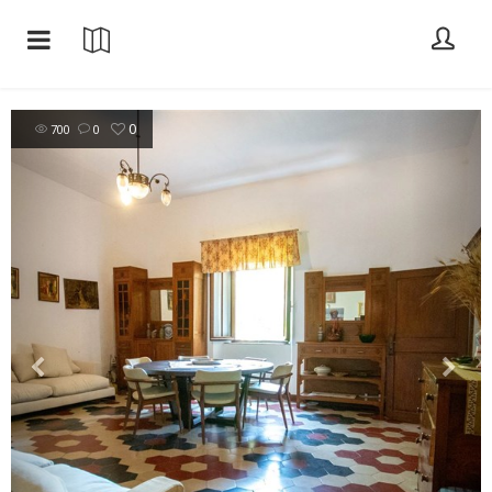
0
700
0