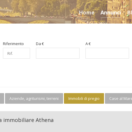
Home
Annunci
B
Riferimento
Da €
A €
Aziende, agriturismi, terreni
Immobili di pregio
Case al Mar
nzia immobiliare Athena