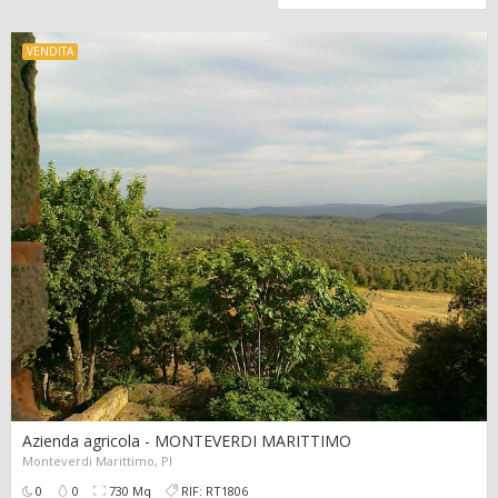
VENDITA
Azienda agricola - MONTEVERDI MARITTIMO
Monteverdi Marittimo, PI
335.000,00 €
0
0
62
0
0
730 Mq
RIF: RT1806