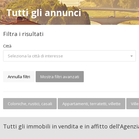
Tutti gli annunci
Filtra i risultati
Città
Seleziona la città di interesse
Annulla filtri
Mostra filtri avanzati
Coloniche, rustici, casali
Appartamenti, terratetti, villette
Ville
Tutti gli immobili in vendita e in affitto dell'Age