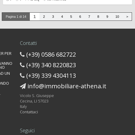
1
Pagina 1 di 14
2
3
4
5
6
7
8
9
10
>
Contatti
(+39) 0586 682722
ER PER
 VANNO
(+39) 340 8220823
INO
 AD UN
(+39) 339 4304113
MONDO
info@immobiliare-athena.it
L
Vicolo S. Giuseppe
Cecina, LI 57023
Italy
Contattaci
Seguici