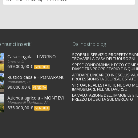
annunci inseriti
Dal nostro blog
SCOPRI IL SERVIZIO PROPERTY FIND
Casa singola - LIVORNO
TROVARE LA CASA DEI TUOI SOGNI
Livorno, LI
SPESE CONDOMINIALI: ECCO COME
639.000,00 €
VENDITA
DIVISE TRA PROPRIETARIO E INQUIL
AFFIDARE L’INCARICO IN ESCLUSIVA
Rustico casale - POMARANCE
PROFESSIONISTA DEL REAL ESTATE
Pomarance, PI
VIRTUAL REAL ESTATE: IL NUOVO 
90.000,00 €
VENDITA
IMMOBILIARE NEL METAVERSO
LA VALUTAZIONE DELL'IMMOBILE E I
Azienda agricola - MONTEVERDI MARITTIMO
PREZZO DI USCITA SUL MERCATO
Monteverdi Marittimo, PI
335.000,00 €
VENDITA