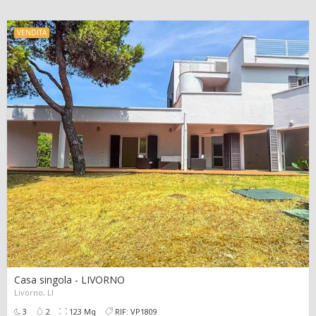
VENDITA
Casa singola - LIVORNO
Livorno, LI
639.000,00 €
0
0
79
3
2
123 Mq
RIF: VP1809