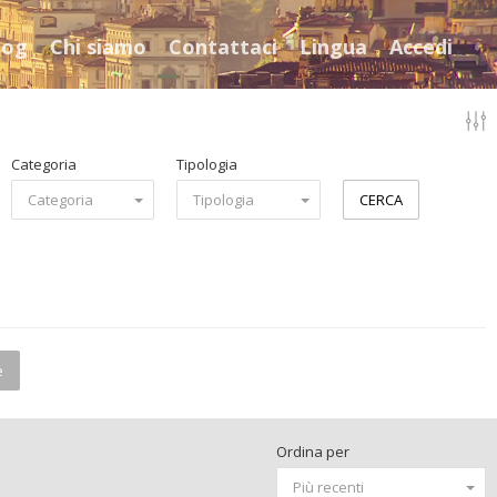
log
Chi siamo
Contattaci
Lingua
Accedi
Categoria
Tipologia
Categoria
Tipologia
CERCA
e
Ordina per
Più recenti